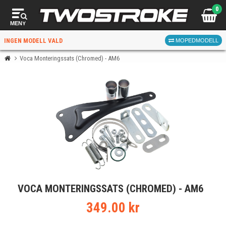
0
MENY
INGEN MODELL VALD
MOPEDMODELL
Voca Monteringssats (Chromed) - AM6
VÄLJ MOPED
FÖR RÄTT DELAR
VÄLJ
VOCA MONTERINGSSATS (CHROMED) - AM6
När du valt kommer butiken visa delar för vald moped
och universella produkter.
349.00 kr