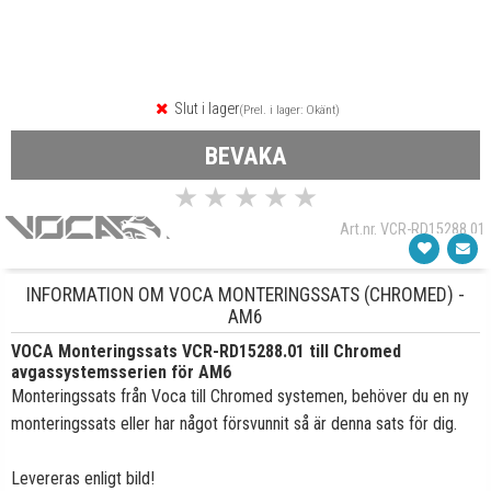
Slut i lager
(Prel. i lager: Okänt)
BEVAKA
★
★
★
★
★
Art.nr. VCR-RD15288.01
INFORMATION OM VOCA MONTERINGSSATS (CHROMED) -
AM6
VOCA Monteringssats VCR-RD15288.01 till Chromed
avgassystemsserien för AM6
Monteringssats från Voca till Chromed systemen, behöver du en ny
monteringssats eller har något försvunnit så är denna sats för dig.
Levereras enligt bild!