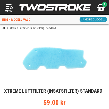
0
MENY
INGEN MODELL VALD
MOPEDMODELL
Xtreme Luftfilter (Insatsfilter) Standard
VÄLJ MOPED
FÖR RÄTT DELAR
VÄLJ
XTREME LUFTFILTER (INSATSFILTER) STANDARD
När du valt kommer butiken visa delar för vald moped
och universella produkter.
59.00 kr