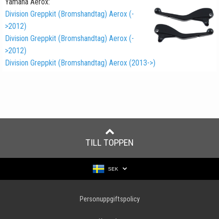
Yamaha
Aerox:
Division Greppkit (Bromshandtag) Aerox (-
>2012)
Division Greppkit (Bromshandtag) Aerox (-
>2012)
Division Greppkit (Bromshandtag) Aerox (2013->)
TILL TOPPEN
SEK
Personuppgiftspolicy