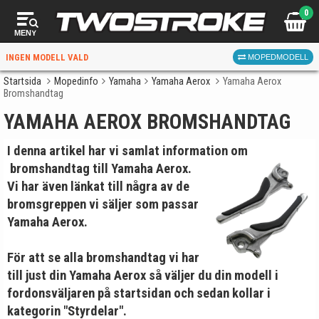
0
MENY
INGEN MODELL VALD
MOPEDMODELL
Startsida
Mopedinfo
Yamaha
Yamaha Aerox
Yamaha Aerox
Bromshandtag
VÄLJ MOPED
FÖR RÄTT DELAR
YAMAHA AEROX BROMSHANDTAG
I denna artikel har vi samlat information om
bromshandtag till Yamaha Aerox.
Vi har även länkat till några av de
bromsgreppen vi säljer som passar
Yamaha Aerox.
VÄLJ
För att se alla bromshandtag vi har
När du valt kommer butiken visa delar för vald moped
till just din Yamaha Aerox så väljer du din modell i
och universella produkter.
fordonsväljaren på
startsidan
och sedan kollar i
kategorin "Styrdelar".