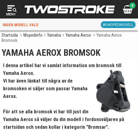
0
MENY
INGEN MODELL VALD
MOPEDMODELL
Startsida
Mopedinfo
Yamaha
Yamaha Aerox
Yamaha Aerox
Bromsok
VÄLJ MOPED
FÖR RÄTT DELAR
YAMAHA AEROX BROMSOK
I denna artikel har vi samlat information om
bromsok till
Yamaha Aerox.
Vi har även länkat till några av de
bromsoken vi säljer som passar Yamaha
Aerox.
VÄLJ
För att se alla bromsok vi har till just din
När du valt kommer butiken visa delar för vald moped
Yamaha Aerox så väljer du din modell i fordonsväljaren på
och universella produkter.
startsidan
och sedan kollar i kategorin "Bromsar".