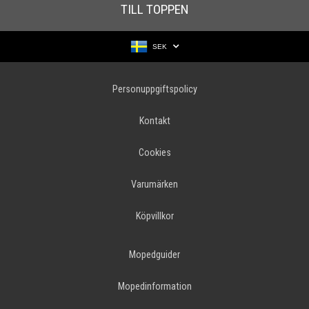
TILL TOPPEN
SEK
Personuppgiftspolicy
Kontakt
Cookies
Varumärken
Köpvillkor
Mopedguider
Mopedinformation