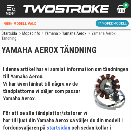
0
MENY
INGEN MODELL VALD
MOPEDMODELL
Startsida
Mopedinfo
Yamaha
Yamaha Aerox
Yamaha Aerox
Tändning
VÄLJ MOPED
FÖR RÄTT DELAR
YAMAHA AEROX TÄNDNING
I denna artikel har vi samlat information om tändningen
till
Yamaha Aerox.
Vi har även länkat till några av de
tändplattorna vi säljer som passar
Yamaha Aerox.
VÄLJ
När du valt kommer butiken visa delar för vald moped
För att se alla tändplattor/statorer vi
och universella produkter.
har till just din Yamaha Aerox så väljer du din modell i
fordonsväljaren på
startsidan
och sedan kollar i