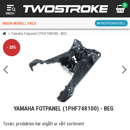
0
MENY
INGEN MODELL VALD
MOPEDMODELL
Yamaha Fotpanel (1PHF748100) - BEG
VÄLJ MOPED
FÖR RÄTT DELAR
- 20%
VÄLJ
YAMAHA FOTPANEL (1PHF748100) - BEG
När du valt kommer butiken visa delar för vald moped
och universella produkter.
Tyvärr, produkten har utgått ur vårt sortiment