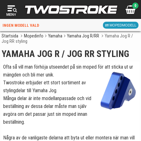
0
MENY
INGEN MODELL VALD
MOPEDMODELL
Startsida
Mopedinfo
Yamaha
Yamaha Jog R/RR
Yamaha Jog R /
Jog RR styling
VÄLJ MOPED
FÖR RÄTT DELAR
YAMAHA JOG R / JOG RR STYLING
Ofta så vill man förhöja utseendet på sin moped för att sticka ut ur
mängden och bli mer unik.
Twostroke erbjuder ett stort sortiment av
stylingdelar till Yamaha Jog.
Många delar är inte modellanpassade och vid
beställning av dessa delar måste man själv
VÄLJ
avgöra om det passar just sin moped innan
När du valt kommer butiken visa delar för vald moped
beställning.
och universella produkter.
Några av de vanligaste delarna att byta ut eller montera när man vill