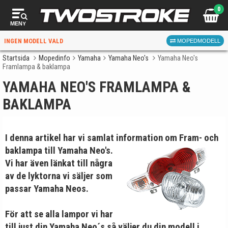
0
MENY
INGEN MODELL VALD
MOPEDMODELL
Startsida
Mopedinfo
Yamaha
Yamaha Neo's
Yamaha Neo's
Framlampa & baklampa
VÄLJ MOPED
FÖR RÄTT DELAR
YAMAHA NEO'S FRAMLAMPA &
BAKLAMPA
I denna artikel har vi samlat information om
Fram- och
baklampa till Yamaha Neo's.
Vi har även länkat till några
VÄLJ
av de lyktorna vi säljer som
passar Yamaha Neos.
När du valt kommer butiken visa delar för vald moped
och universella produkter.
För att se alla lampor vi har
till just din Yamaha Neo´s så väljer du din modell i