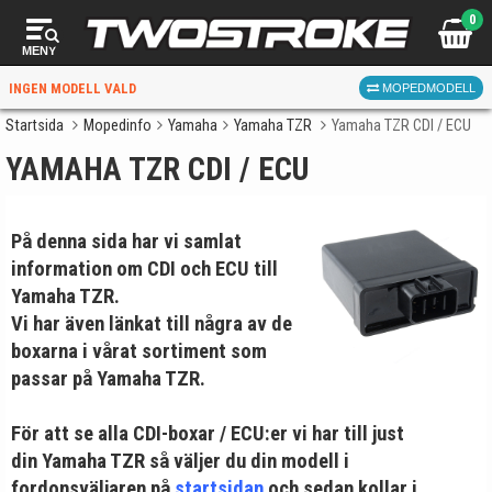
0
MENY
INGEN MODELL VALD
MOPEDMODELL
Startsida
Mopedinfo
Yamaha
Yamaha TZR
Yamaha TZR CDI / ECU
YAMAHA TZR CDI / ECU
VÄLJ MOPED
FÖR RÄTT DELAR
På denna sida har vi samlat
information om CDI och ECU till
Yamaha TZR.
Vi har även länkat till några av de
boxarna i vårat sortiment som
VÄLJ
passar på Yamaha TZR.
När du valt kommer butiken visa delar för vald moped
För att se alla CDI-boxar / ECU:er vi har till just
och universella produkter.
din Yamaha TZR så väljer du din modell i
fordonsväljaren på
startsidan
och sedan kollar i