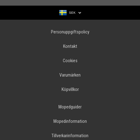
SEK
Personuppgiftspolicy
Kontakt
Cookies
Varumärken
Köpvillkor
Mopedguider
Mopedinformation
Tillverkarinformation