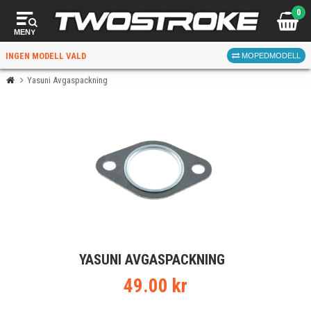
0
MENY
INGEN MODELL VALD
MOPEDMODELL
Yasuni Avgaspackning
VÄLJ MOPED
FÖR RÄTT DELAR
VÄLJ
YASUNI AVGASPACKNING
När du valt kommer butiken visa delar för vald moped
och universella produkter.
49.00 kr