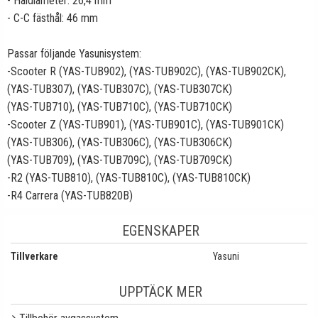
- Håldiameter: 26,4 mm
- C-C fästhål: 46 mm
Passar följande Yasunisystem:
-Scooter R (YAS-TUB902), (YAS-TUB902C), (YAS-TUB902CK),
(YAS-TUB307), (YAS-TUB307C), (YAS-TUB307CK)
(YAS-TUB710), (YAS-TUB710C), (YAS-TUB710CK)
-Scooter Z (YAS-TUB901), (YAS-TUB901C), (YAS-TUB901CK)
(YAS-TUB306), (YAS-TUB306C), (YAS-TUB306CK)
(YAS-TUB709), (YAS-TUB709C), (YAS-TUB709CK)
-R2 (YAS-TUB810), (YAS-TUB810C), (YAS-TUB810CK)
-R4 Carrera (YAS-TUB820B)
EGENSKAPER
Tillverkare
Yasuni
UPPTÄCK MER