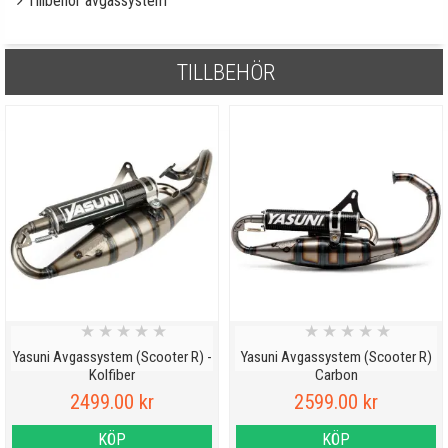
Tillbehör avgassystem
TILLBEHÖR
★
★
★
★
★
★
★
★
★
★
Yasuni Avgassystem (Scooter R) -
Yasuni Avgassystem (Scooter R)
Kolfiber
Carbon
2499.00 kr
2599.00 kr
KÖP
KÖP