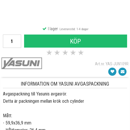
I lager
Leveranstid: 1-4 dagar
KÖP
★
★
★
★
★
Art.nr. YAS-JUN109R
INFORMATION OM YASUNI AVGASPACKNING
Avgaspackning till Yasunis avgasrör.
Detta är packningen mellan krök och cylinder
Mått:
- 59,9x36,9 mm