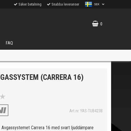
Säker betalning
Snabba leveranser
SEK
0
FAQ
VGASSYSTEM (CARRERA 16)
★
VÄLJ
ukter.
Art.nr. YAS-TUB423B
 Avgassystemet Carrera 16 med svart ljuddämpare