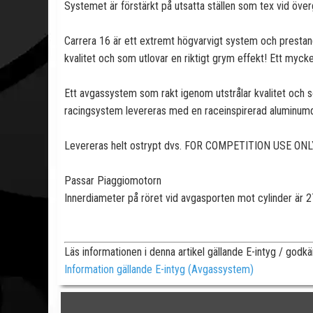
Systemet är förstärkt på utsatta ställen som tex vid öv
Carrera 16 är ett extremt högvarvigt system och prestand
kvalitet och som utlovar en riktigt grym effekt! Ett mycke
Ett avgassystem som rakt igenom utstrålar kvalitet och s
racingsystem levereras med en raceinspirerad aluminu
Levereras helt ostrypt dvs. FOR COMPETITION USE ONLY
Passar Piaggiomotorn
Innerdiameter på röret vid avgasporten mot cylinder är 
Läs informationen i denna artikel gällande E-intyg / god
Information gällande E-intyg (Avgassystem)