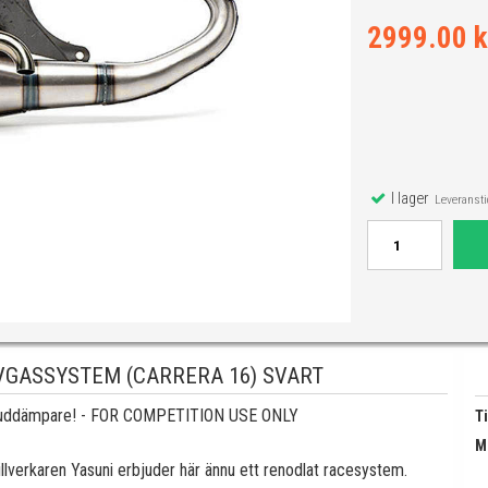
2999.00 k
I lager
Leveranstid
VGASSYSTEM (CARRERA 16) SVART
ljuddämpare! - FOR COMPETITION USE ONLY
Ti
M
tillverkaren Yasuni erbjuder här ännu ett renodlat racesystem.