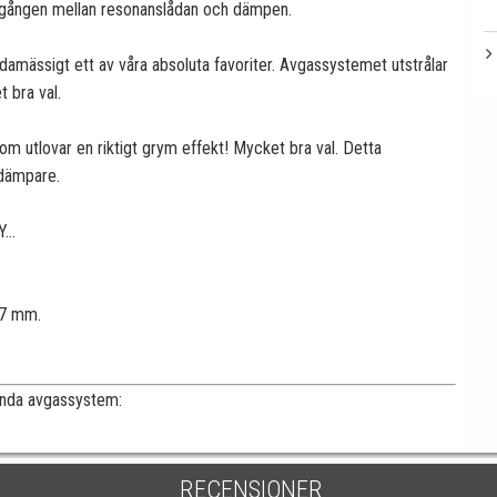
ergången mellan resonanslådan och dämpen.
amässigt ett av våra absoluta favoriter. Avgassystemet utstrålar
t bra val.
om utlovar en riktigt grym effekt! Mycket bra val. Detta
mdämpare.
...
27 mm.
kända avgassystem:
RECENSIONER