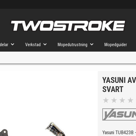
delar
Verkstad
Mopedutrustning
Mopedguider
YASUNI A
VÄLJ MOPED
FÖR RÄTT DELAR
SVART
★
★
★
★
u valt kommer butiken visa delar för vald moped och universella prod
Yasuni TUB423B -