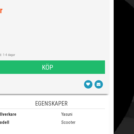
r
: 1-4 dagar
KÖP
EGENSKAPER
llverkare
Yasuni
odell
Scooter