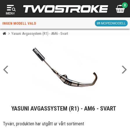
0
MENY
INGEN MODELL VALD
MOPEDMODELL
Yasuni Avgassystem (R1) - AM6 - Svart
VÄLJ MOPED
FÖR RÄTT DELAR
VÄLJ
YASUNI AVGASSYSTEM (R1) - AM6 - SVART
När du valt kommer butiken visa delar för vald moped
och universella produkter.
Tyvärr, produkten har utgått ur vårt sortiment