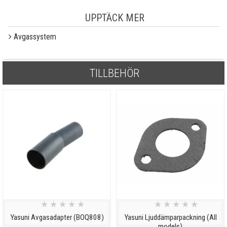
UPPTÄCK MER
Avgassystem
TILLBEHÖR
★
★
★
★
★
★
★
★
★
★
Yasuni Avgasadapter (BOQ808)
Yasuni Ljuddämparpackning (All
models)