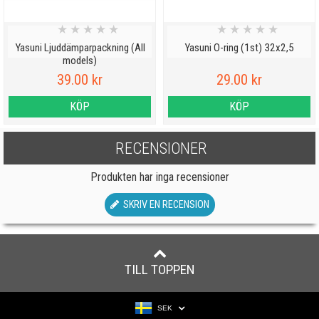
★
★
★
★
★
★
★
★
★
★
Yasuni Ljuddämparpackning (All
Yasuni O-ring (1st) 32x2,5
models)
39.00 kr
29.00 kr
KÖP
KÖP
RECENSIONER
Produkten har inga recensioner
SKRIV EN RECENSION
TILL TOPPEN
SEK