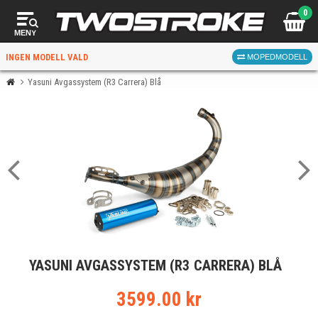
0
MENY
INGEN MODELL VALD
MOPEDMODELL
Yasuni Avgassystem (R3 Carrera) Blå
VÄLJ MOPED
FÖR RÄTT DELAR
VÄLJ
YASUNI AVGASSYSTEM (R3 CARRERA) BLÅ
När du valt kommer butiken visa delar för vald moped
och universella produkter.
3599.00 kr