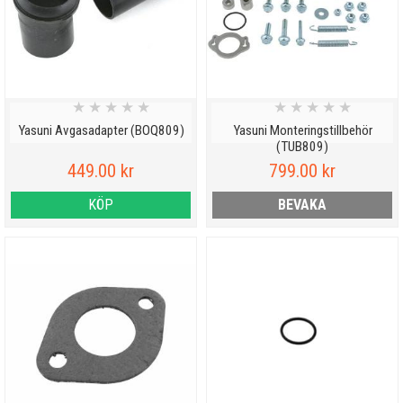
★
★
★
★
★
★
★
★
★
★
Yasuni Avgasadapter (BOQ809)
Yasuni Monteringstillbehör
(TUB809)
449.00 kr
799.00 kr
KÖP
BEVAKA