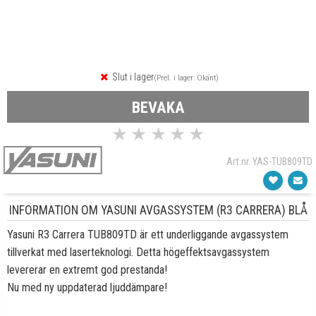
Slut i lager
(Prel. i lager: Okänt)
BEVAKA
★
★
★
★
★
Art.nr. YAS-TUB809TD
INFORMATION OM YASUNI AVGASSYSTEM (R3 CARRERA) BLÅ
Yasuni R3 Carrera TUB809TD är ett underliggande avgassystem
tillverkat med laserteknologi. Detta högeffektsavgassystem
levererar en extremt god prestanda!
Nu med ny uppdaterad ljuddämpare!