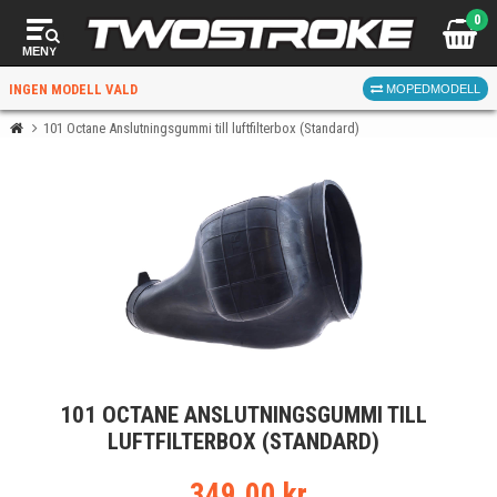
0
MENY
INGEN MODELL VALD
MOPEDMODELL
101 Octane Anslutningsgummi till luftfilterbox (Standard)
VÄLJ MOPED
FÖR RÄTT DELAR
VÄLJ
101 OCTANE ANSLUTNINGSGUMMI TILL
När du valt kommer butiken visa delar för vald moped
LUFTFILTERBOX (STANDARD)
och universella produkter.
349.00 kr