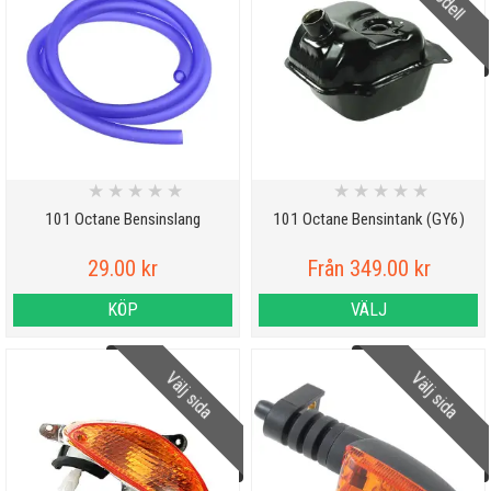
★
★
★
★
★
★
★
★
★
★
101 Octane Bensinslang
101 Octane Bensintank (GY6)
29.00 kr
Från 349.00 kr
KÖP
VÄLJ
Välj sida
Välj sida