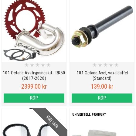
★
★
★
★
★
★
★
★
★
★
101 Octane Avstrypningskit - RR50
101 Octane Axel, växelgaffel
(2017-2020)
(Standard)
2399.00 kr
139.00 kr
KÖP
KÖP
UNIVERSELL PRODUKT
Välj sida