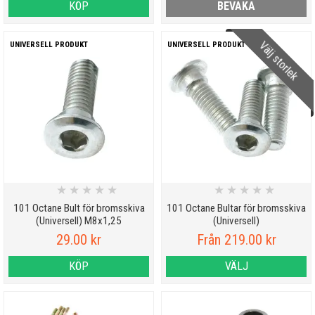
KÖP
BEVAKA
Välj storlek
UNIVERSELL PRODUKT
UNIVERSELL PRODUKT
★
★
★
★
★
★
★
★
★
★
101 Octane Bult för bromsskiva
101 Octane Bultar för bromsskiva
(Universell) M8x1,25
(Universell)
29.00 kr
Från 219.00 kr
KÖP
VÄLJ