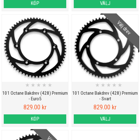
KÖP
VÄLJ
Välj drev
★
★
★
★
★
★
★
★
★
★
101 Octane Bakdrev (428) Premium
101 Octane Bakdrev (428) Premium
- Euro5
- Svart
829.00 kr
829.00 kr
KÖP
VÄLJ