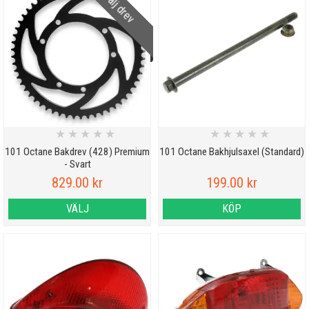
Välj drev
★
★
★
★
★
★
★
★
★
★
101 Octane Bakdrev (428) Premium
101 Octane Bakhjulsaxel (Standard)
- Svart
829.00 kr
199.00 kr
VÄLJ
KÖP