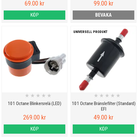
69.00 kr
99.00 kr
KÖP
BEVAKA
UNIVERSELL PRODUKT
★
★
★
★
★
★
★
★
★
★
101 Octane Blinkersrelä (LED)
101 Octane Bränslefilter (Standard)
EFI
269.00 kr
49.00 kr
KÖP
KÖP