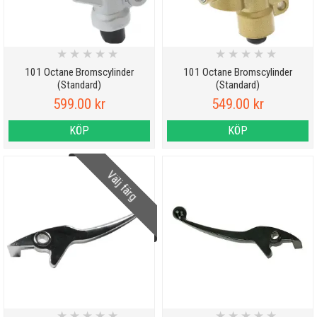
★
★
★
★
★
★
★
★
★
★
101 Octane Bromscylinder
101 Octane Bromscylinder
(Standard)
(Standard)
599.00 kr
549.00 kr
KÖP
KÖP
Välj färg
★
★
★
★
★
★
★
★
★
★