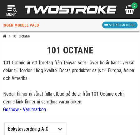
0
MENY
INGEN MODELL VALD
MOPEDMODELL
101 Octane
101 OCTANE
VÄLJ MOPED
FÖR RÄTT DELAR
101 Octane är ett företag från Taiwan som i över tio år har tillverkat
delar till fordon i hög kvalité. Deras produkter säljs till Europa, Asien
och Amerika.
Nedan finner ni vårat fulla utbud på delar från 101 Octane och i
denna länk finner ni samtliga varumärken:
VÄLJ
Gosnow - Varumärken
När du valt kommer butiken visa delar för vald moped
och universella produkter.