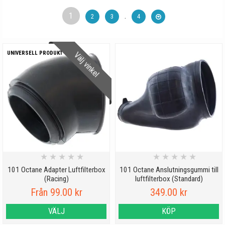
1
.
2
3
4
UNIVERSELL PRODUKT
Välj vinkel
★
★
★
★
★
★
★
★
★
★
101 Octane Adapter Luftfilterbox
101 Octane Anslutningsgummi till
(Racing)
luftfilterbox (Standard)
Från 99.00 kr
349.00 kr
VÄLJ
KÖP