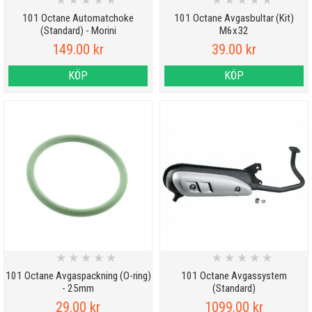
★
★
★
★
★
★
★
★
★
★
101 Octane Automatchoke
101 Octane Avgasbultar (Kit)
(Standard) - Morini
M6x32
149.00 kr
39.00 kr
KÖP
KÖP
★
★
★
★
★
★
★
★
★
★
101 Octane Avgaspackning (O-ring)
101 Octane Avgassystem
- 25mm
(Standard)
29.00 kr
1099.00 kr