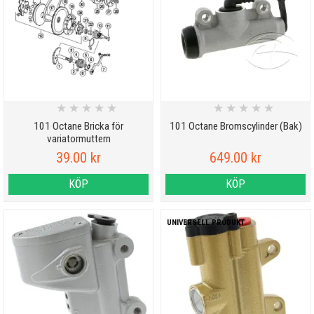
★
★
★
★
★
★
★
★
★
★
101 Octane Bricka för
101 Octane Bromscylinder (Bak)
variatormuttern
39.00 kr
649.00 kr
KÖP
KÖP
UNIVERSELL PRODUKT