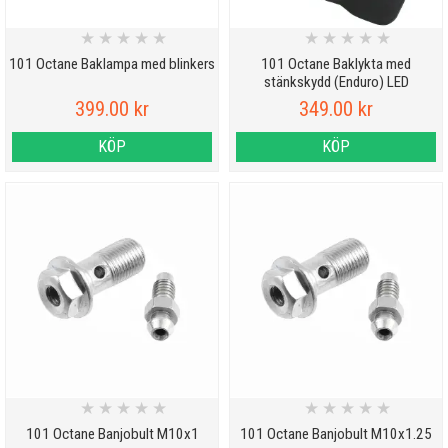
★
★
★
★
★
★
★
★
★
★
101 Octane Baklampa med blinkers
101 Octane Baklykta med
stänkskydd (Enduro) LED
399.00 kr
349.00 kr
KÖP
KÖP
★
★
★
★
★
★
★
★
★
★
101 Octane Banjobult M10x1
101 Octane Banjobult M10x1.25