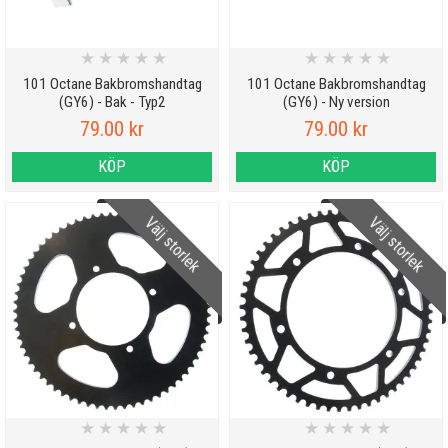
★
★
★
★
★
★
★
★
★
★
101 Octane Bakbromshandtag
101 Octane Bakbromshandtag
(GY6) - Bak - Typ2
(GY6) - Ny version
79.00 kr
79.00 kr
KÖP
KÖP
Välj storlek
Välj storlek
★
★
★
★
★
★
★
★
★
★