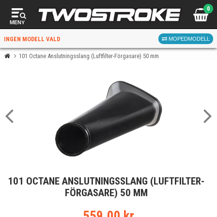
0
MENY
INGEN MODELL VALD
MOPEDMODELL
101 Octane Anslutningsslang (Luftfilter-Förgasare) 50 mm
VÄLJ MOPED
FÖR RÄTT DELAR
VÄLJ
101 OCTANE ANSLUTNINGSSLANG (LUFTFILTER-
När du valt kommer butiken visa delar för vald moped
FÖRGASARE) 50 MM
och universella produkter.
559.00 kr