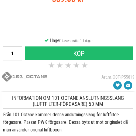
I lager
Leveranstid: 1-4 dagar
KÖP
★
★
★
★
★
Art.nr. OCT-IP55819
INFORMATION OM 101 OCTANE ANSLUTNINGSSLANG
(LUFTFILTER-FÖRGASARE) 50 MM
Från 101 Octane kommer denna anslutningsslang för luftfilter-
förgasare. Passar PWK förgasare. Dessa byts ut mot originalet då
man använder orignal luftboxen.