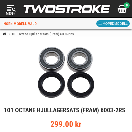
0
MENY
INGEN MODELL VALD
MOPEDMODELL
101 Octane Hjullagersats (Fram) 6003-2RS
VÄLJ MOPED
FÖR RÄTT DELAR
VÄLJ
101 OCTANE HJULLAGERSATS (FRAM) 6003-2RS
När du valt kommer butiken visa delar för vald moped
och universella produkter.
299.00 kr