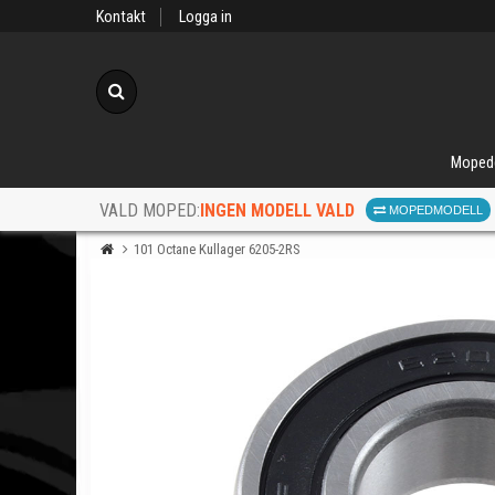
Kontakt
Logga in
Sök
Moped
INGEN MODELL VALD
VALD MOPED:
MOPEDMODELL
101 Octane Kullager 6205-2RS
När d