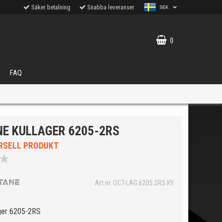
Säker betalning
Snabba leveranser
SEK
0
FAQ
NE KULLAGER 6205-2RS
RSELL PRODUKT
★
VÄLJ
Art.nr. OCT-LAG.6205.2RS.KY
ukter.
ger 6205-2RS