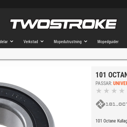
delar
Verkstad
Mopedutrustning
Mopedguider
101 OCTA
VÄLJ MOPED
FÖR RÄTT DELAR
PASSAR:
UNIVE
★
★
★
★
u valt kommer butiken visa delar för vald moped och universella prod
101 Octane Kulla