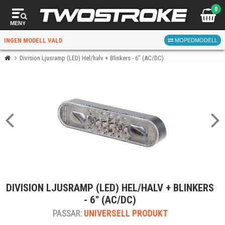
0
MENY
INGEN MODELL VALD
MOPEDMODELL
Division Ljusramp (LED) Hel/halv + Blinkers - 6" (AC/DC)
VÄLJ MOPED
FÖR RÄTT DELAR
VÄLJ
DIVISION LJUSRAMP (LED) HEL/HALV + BLINKERS
När du valt kommer butiken visa delar för vald moped
- 6" (AC/DC)
och universella produkter.
PASSAR:
UNIVERSELL PRODUKT