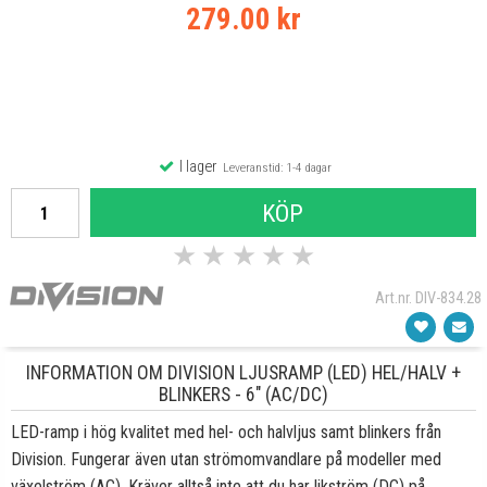
279.00 kr
I lager
Leveranstid: 1-4 dagar
KÖP
★
★
★
★
★
Art.nr. DIV-834.28
INFORMATION OM DIVISION LJUSRAMP (LED) HEL/HALV +
BLINKERS - 6" (AC/DC)
LED-ramp i hög kvalitet med hel- och halvljus samt blinkers från
Division. Fungerar även utan strömomvandlare på modeller med
växelström (AC). Kräver alltså inte att du har likström (DC) på