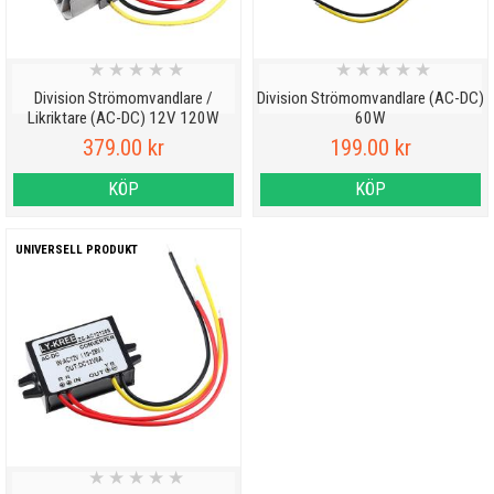
★
★
★
★
★
★
★
★
★
★
Division Strömomvandlare /
Division Strömomvandlare (AC-DC)
Likriktare (AC-DC) 12V 120W
60W
379.00 kr
199.00 kr
KÖP
KÖP
UNIVERSELL PRODUKT
★
★
★
★
★