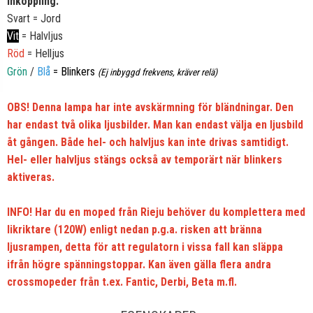
Inkoppling:
Svart = Jord
Vit
= Halvljus
Röd
= Helljus
Grön
/
Blå
= Blinkers
(Ej inbyggd frekvens, kräver relä)
OBS! Denna lampa har inte avskärmning för bländningar. Den
har endast två olika ljusbilder. Man kan endast välja en ljusbild
åt gången. Både hel- och halvljus kan inte drivas samtidigt.
Hel- eller halvljus stängs också av temporärt när blinkers
aktiveras.
INFO! Har du en moped från Rieju behöver du komplettera med
likriktare (120W) enligt nedan p.g.a. risken att bränna
ljusrampen, detta för att regulatorn i vissa fall kan släppa
ifrån högre spänningstoppar. Kan även gälla flera andra
crossmopeder från t.ex. Fantic, Derbi, Beta m.fl.