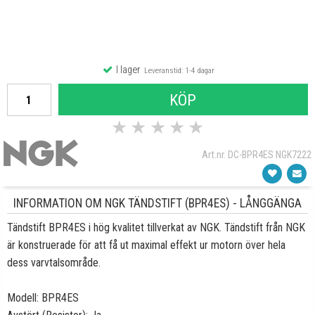
I lager
Leveranstid: 1-4 dagar
KÖP
★
★
★
★
★
Art.nr. DC-BPR4ES NGK7222
INFORMATION OM NGK TÄNDSTIFT (BPR4ES) - LÅNGGÄNGA
Tändstift BPR4ES i hög kvalitet tillverkat av NGK. Tändstift från NGK
är konstruerade för att få ut maximal effekt ur motorn över hela
dess varvtalsområde.
Modell: BPR4ES