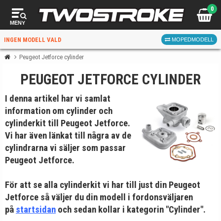
0
MENY
INGEN MODELL VALD
MOPEDMODELL
Peugeot Jetforce cylinder
PEUGEOT JETFORCE CYLINDER
VÄLJ MOPED
FÖR RÄTT DELAR
I denna artikel har vi samlat
information om cylinder och
cylinderkit till Peugeot Jetforce.
Vi har även länkat till några av de
cylindrarna vi säljer som passar
Peugeot Jetforce.
VÄLJ
För att se alla cylinderkit vi har till just din Peugeot
När du valt kommer butiken visa delar för vald moped
Jetforce så väljer du din modell i fordonsväljaren
och universella produkter.
på
startsidan
och sedan kollar i kategorin "Cylinder".