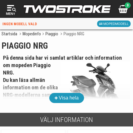
0
MENY
INGEN MODELL VALD
MOPEDMODELL
Startsida
Mopedinfo
Piaggio
Piaggio NRG
PIAGGIO NRG
VÄLJ MOPED
FÖR RÄTT DELAR
På denna sida har vi samlat artiklar och information
om mopeden Piaggio
NRG.
Du kan läsa allmän
information om de olika
NRG
-modellerna samt
Visa hela
VÄLJ
om några av de
populäraste
När du valt kommer butiken visa delar för vald moped
produktkategorierna för
VÄLJ INFORMATION
och universella produkter.
Piaggio NRG
.
På
startsidan
hittar du modellväljaren, där du alltså väljer