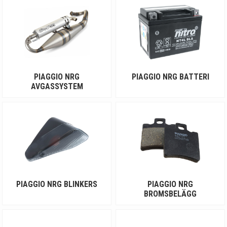
din mop
edmodell innan du letar efter delar till din moped.
På så sätt filtreras delar som inte passar bort ur shopen.
Dock så visas även universella delar som alltså inte är
modellanpassade.
PIAGGIO NRG
PIAGGIO NRG BATTERI
AVGASSYSTEM
PIAGGIO NRG BLINKERS
PIAGGIO NRG
BROMSBELÄGG