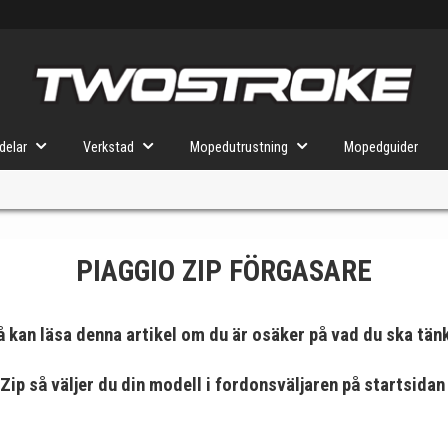
delar
Verkstad
Mopedutrustning
Mopedguider
PIAGGIO ZIP FÖRGASARE
VÄLJ MOPED
FÖR RÄTT DELAR
 kan läsa denna artikel om du är osäker på vad du ska tänk
u valt kommer butiken visa delar för vald moped och universella prod
 Zip
så väljer du din modell i fordonsväljaren på
startsidan