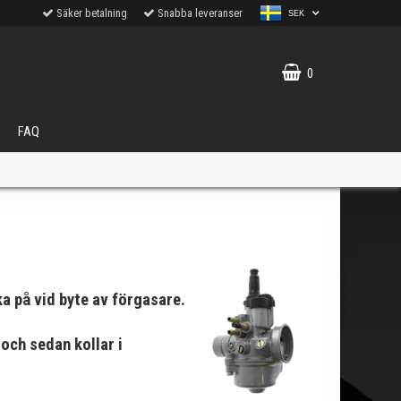
Säker betalning
Snabba leveranser
SEK
0
FAQ
VÄLJ
a på vid byte av förgasare.
ukter.
och sedan kollar i