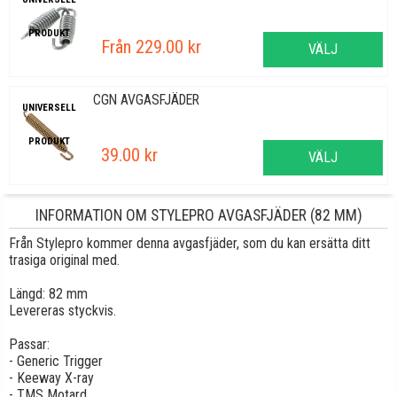
PRODUKT
Från 229.00 kr
VÄLJ
CGN AVGASFJÄDER
UNIVERSELL
PRODUKT
39.00 kr
VÄLJ
INFORMATION OM STYLEPRO AVGASFJÄDER (82 MM)
Från Stylepro kommer denna avgasfjäder, som du kan ersätta ditt
trasiga original med.
Längd: 82 mm
Levereras styckvis.
Passar:
- Generic Trigger
- Keeway X-ray
- TMS Motard