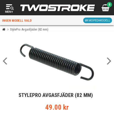
0
MENY
INGEN MODELL VALD
MOPEDMODELL
StylePro Avgasfjäder (82 mm)
VÄLJ MOPED
FÖR RÄTT DELAR
VÄLJ
STYLEPRO AVGASFJÄDER (82 MM)
När du valt kommer butiken visa delar för vald moped
och universella produkter.
49.00 kr