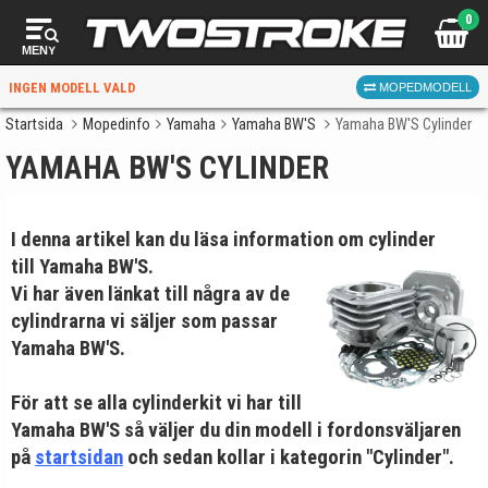
0
MENY
INGEN MODELL VALD
MOPEDMODELL
Startsida
Mopedinfo
Yamaha
Yamaha BW'S
Yamaha BW'S Cylinder
YAMAHA BW'S CYLINDER
VÄLJ MOPED
FÖR RÄTT DELAR
I denna artikel kan du läsa information om cylinder
till Yamaha BW'S.
Vi har även länkat till några av de
cylindrarna vi säljer som passar
Yamaha BW'S.
VÄLJ
För att se alla cylinderkit vi har till
När du valt kommer butiken visa delar för vald moped
Yamaha BW'S så väljer du din modell i fordonsväljaren
och universella produkter.
på
startsidan
och sedan kollar i kategorin "Cylinder".