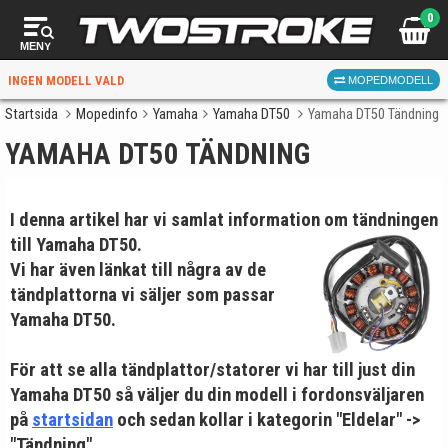
0
MENY
INGEN MODELL VALD
MOPEDMODELL
Startsida
Mopedinfo
Yamaha
Yamaha DT50
Yamaha DT50 Tändning
YAMAHA DT50 TÄNDNING
VÄLJ MOPED
FÖR RÄTT DELAR
I denna artikel har vi samlat information om tändningen
till
Yamaha DT50.
Vi har även länkat till några av de
tändplattorna vi säljer som passar
Yamaha DT50.
VÄLJ
För att se alla tändplattor/statorer vi har till just din
När du valt kommer butiken visa delar för vald moped
Yamaha DT50 så väljer du din modell i fordonsväljaren
och universella produkter.
på
startsidan
och sedan kollar i kategorin "Eldelar" ->
"Tändning".