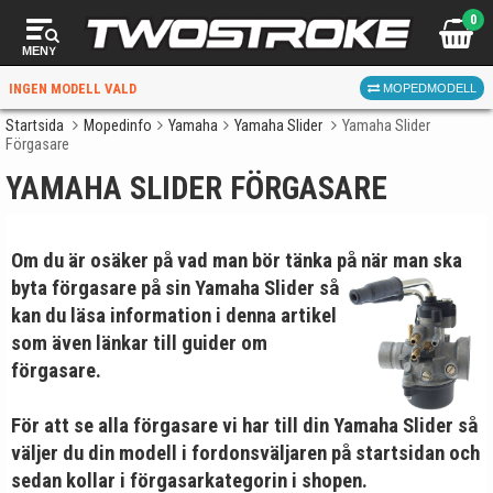
0
MENY
INGEN MODELL VALD
MOPEDMODELL
Startsida
Mopedinfo
Yamaha
Yamaha Slider
Yamaha Slider
Förgasare
VÄLJ MOPED
FÖR RÄTT DELAR
YAMAHA SLIDER FÖRGASARE
Om du är osäker på vad man bör tänka på när man ska
byta
förgasare på sin Yamaha Slider så
kan du läsa information i denna artikel
som även länkar till guider om
förgasare.
VÄLJ
När du valt kommer butiken visa delar för vald moped
För att se alla förgasare vi har till din
Yamaha Slider
så
och universella produkter.
väljer du din modell i fordonsväljaren på
startsidan
och
sedan kollar i förgasarkategorin i shopen.