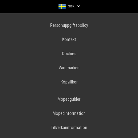
SEK
Personuppgiftspolicy
Kontakt
Cookies
Varumärken
Köpvillkor
Mopedguider
Mopedinformation
Tillverkarinformation