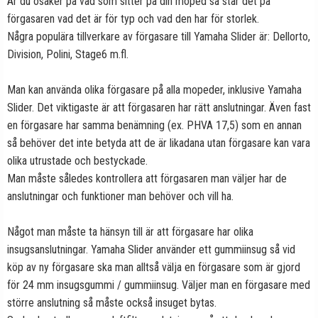
Är du osäker på vad som sitter på din moped så står det på
förgasaren vad det är för typ och vad den har för storlek.
Några populära tillverkare av förgasare till Yamaha Slider är: Dellorto,
Division, Polini, Stage6 m.fl.
Man kan använda olika förgasare på alla mopeder, inklusive Yamaha
Slider. Det viktigaste är att förgasaren har rätt anslutningar. Även fast
en förgasare har samma benämning (ex. PHVA 17,5) som en annan
så behöver det inte betyda att de är likadana utan förgasare kan vara
olika utrustade och bestyckade.
Man måste således kontrollera att förgasaren man väljer har de
anslutningar och funktioner man behöver och vill ha.
Något man måste ta hänsyn till är att förgasare har olika
insugsanslutningar. Yamaha Slider använder ett gummiinsug så vid
köp av ny förgasare ska man alltså välja en förgasare som är gjord
för 24 mm insugsgummi / gummiinsug. Väljer man en förgasare med
större anslutning så måste också insuget bytas.