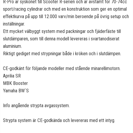
R-Pro är syskonet till Scooter R-serien och är avstämt för 70-74cc
sport/racing cylindrar och med en konstruktion som ger en optimal
effektkurva på upp till 12.000 varv/min beroende på övrig setup och
inställningar.
Ett mycket välbyggt system med packningar och fjäderfäste till
slutdämparen, som till denna modell levereras i svartanodiserat
aluminium.
Riktigt gediget med strypningar både i kröken och i slutdämpen.
CE-godkänt för följande modeller med stående minarellimotorn.
Aprilia SR
MBK Booster
Yamaha BW´S
Info angående strypta avgassystem.
Strypta system är CE-godkända och levereras med ett intyg.