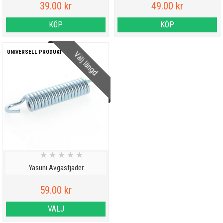
39.00 kr
49.00 kr
KÖP
KÖP
UNIVERSELL PRODUKT
Välj längd
★
★
★
★
★
Yasuni Avgasfjäder
59.00 kr
VÄLJ