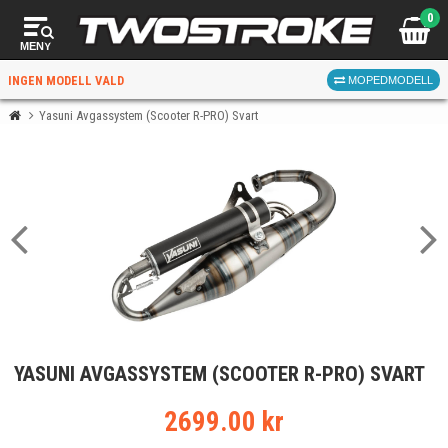
0
MENY
INGEN MODELL VALD
MOPEDMODELL
Yasuni Avgassystem (Scooter R-PRO) Svart
VÄLJ MOPED
FÖR RÄTT DELAR
VÄLJ
YASUNI AVGASSYSTEM (SCOOTER R-PRO) SVART
När du valt kommer butiken visa delar för vald moped
och universella produkter.
2699.00 kr