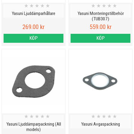
★
★
★
★
★
★
★
★
★
★
Yasuni Ljuddämparhållare
Yasuni Monteringstillbehör
(TUB307)
269.00 kr
559.00 kr
KÖP
KÖP
★
★
★
★
★
★
★
★
★
★
Yasuni Ljuddämparpackning (All
Yasuni Avgaspackning
models)